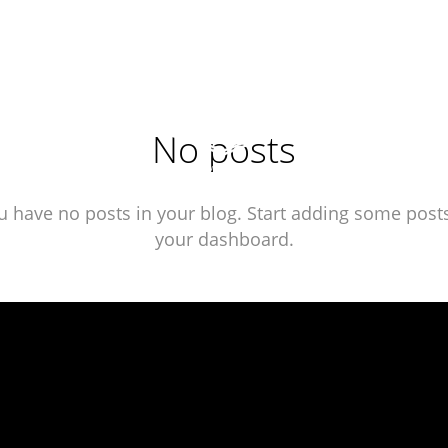
mmunication clés en main. Big Brozer is matching y
No posts
u have no posts in your blog. Start adding some posts
your dashboard.