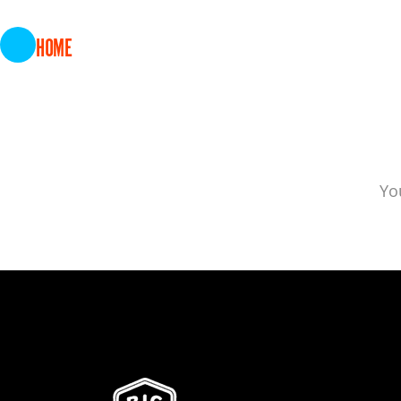
Nous imaginons et produisons des mécaniques de co
HOME
Yo