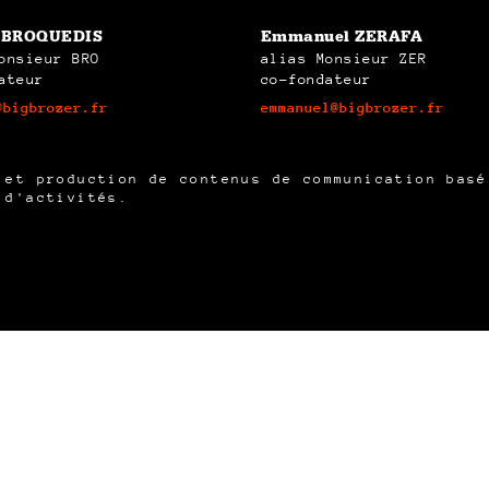
s BROQUEDIS
Emmanuel ZERAFA
onsieur BRO
alias Monsieur ZER
ateur
co-fondateur
@bigbrozer.fr
emmanuel@bigbrozer.fr
 et production de contenus de communication bas
 d'activités.